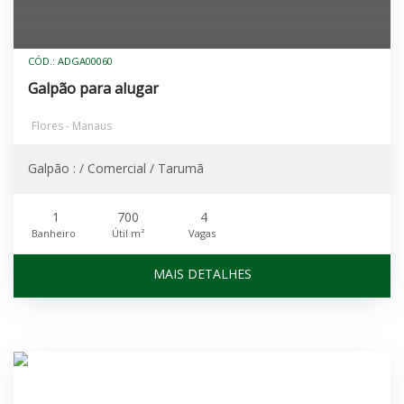
CÓD.: ADGA00060
Galpão para alugar
Flores - Manaus
Galpão : / Comercial / Tarumã
1
700
4
Banheiro
Útil m²
Vagas
MAIS DETALHES