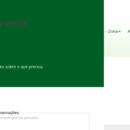
(
92
)
98122-
0160
 ainda...
Página Inicial
Sobre Nós
Imóveis - Zona
A
Contato
s sobre o que precisa.
servações: