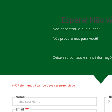
(
92
)
3236-
(
92
)
3642-
2548
5553
Espera! Não vá
Não encontrou o que queria?
Nós procuramos para você!
Deixe seu contato e mais informaçõe
(**) Pelo menos 1 campo deve ser preenchido
Nome:
Ob
Email:
**