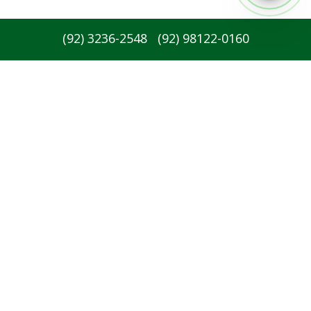
(
92
)
3236-2548
(
92
)
98122-0160
Redes sociais: :
Newsletter: