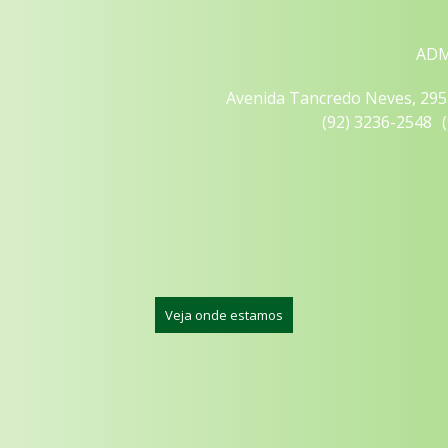
ADM
Avenida Tancredo Neves, 295 
(
92
)
3236-2548
(
Veja onde estamos