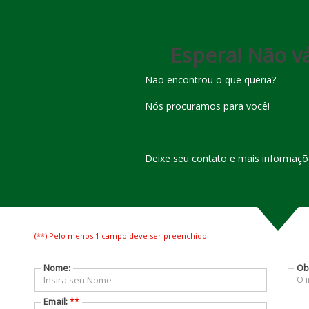
(
92
)
3236-
(
92
)
3642-
2548
5553
Espera! Não vá
Não encontrou o que queria?
Nós procuramos para você!
Deixe seu contato e mais informaçõe
O que você precisa?
Q
Comprar
(**) Pelo menos 1 campo deve ser preenchido
Alugar
Nome:
Ob
Email:
**