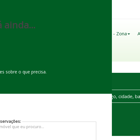
(
92
)
98122-
0160
 ainda...
Página Inicial
Sobre Nós
Imóveis - Zona
A
Contato
s sobre o que precisa.
ual o tipo de Imóvel?
Onde?
servações: