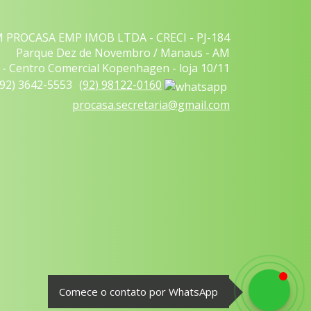
 PROCASA EMP IMOB LTDA - CRECI - PJ-184
Parque Dez de Novembro / Manaus - AM
- Centro Comercial Kopenhagen - loja 10/11
92
)
3642-5553
(
92
)
98122-0160
procasa.secretaria@gmail.com
Comece o contato por WhatsApp