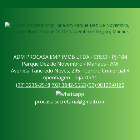
ADM PROCASA EMP IMOB LTDA - CRECI - PJ-184
Parque Dez de Novembro / Manaus - AM
Avenida Tancredo Neves, 295 - Centro Comercial K
openhagen - loja 10/11
(
92
)
3236-2548
(
92
)
3642-5553
(
92
)
98122-0160
procasa.secretaria@gmail.com