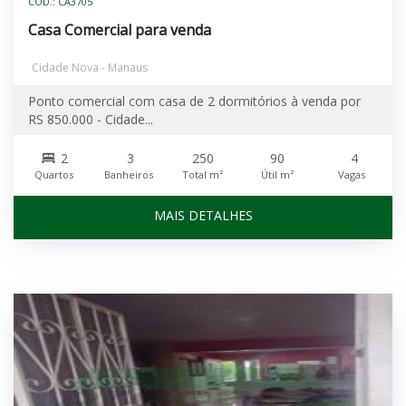
CÓD.: CA3705
Casa Comercial para venda
Cidade Nova - Manaus
Ponto comercial com casa de 2 dormitórios à venda por
RS 850.000 - Cidade...
2
3
250
90
4
Quartos
Banheiros
Total m²
Útil m²
Vagas
MAIS DETALHES