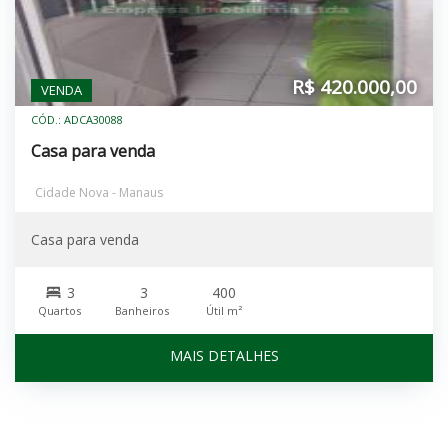
R$ 420.000,00
VENDA
CÓD.: ADCA30088
Casa para venda
Cidade Nova - Manaus
Casa para venda
3
3
400
Quartos
Banheiros
Útil m²
MAIS DETALHES