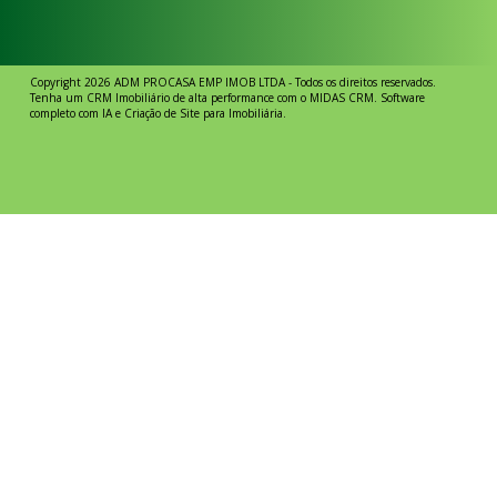
Copyright 2026
ADM PROCASA EMP IMOB LTDA
- Todos os direitos reservados.
Tenha um
CRM Imobiliário de alta performance
com o MIDAS CRM.
Software
completo com IA
e
Criação de Site para Imobiliária
.