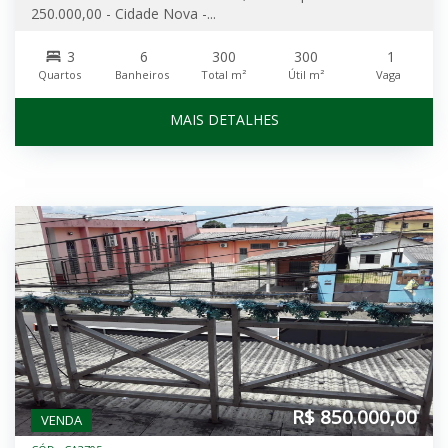
250.000,00 - Cidade Nova -...
3
6
300
300
1
Quartos
Banheiros
Total m²
Útil m²
Vaga
MAIS DETALHES
R$ 850.000,00
VENDA