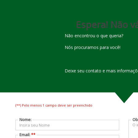
(
92
)
3236-
(
92
)
3642-
2548
5553
Espera! Não vá
Não encontrou o que queria?
Nós procuramos para você!
Deixe seu contato e mais informaçõe
(**) Pelo menos 1 campo deve ser preenchido
Nome:
Ob
Email:
**