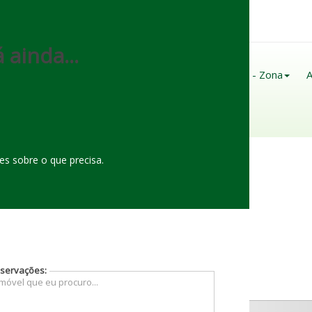
(
92
)
98122-
0160
 ainda...
Página Inicial
Sobre Nós
Imóveis - Zona
A
Contato
s sobre o que precisa.
servações: