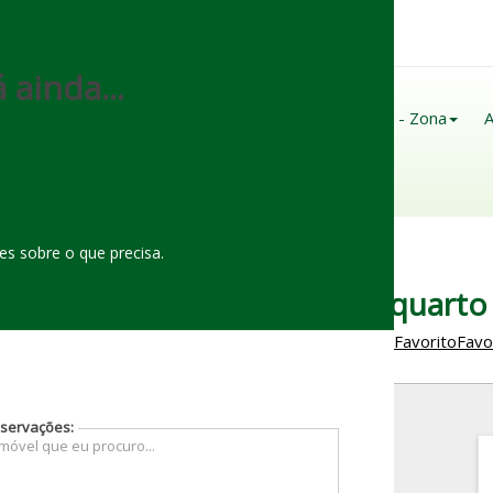
(
92
)
98122-
0160
 ainda...
Página Inicial
Sobre Nós
Imóveis - Zona
A
Contato
s sobre o que precisa.
uguel em Centro, Manaus 1 quarto
Favorito
Favo
servações: