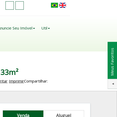
nuncie Seu Imóvel
Util
Meus Favoritos
 33m²
ritar
Imprimir
Compartilhar:
Venda
Aluguel