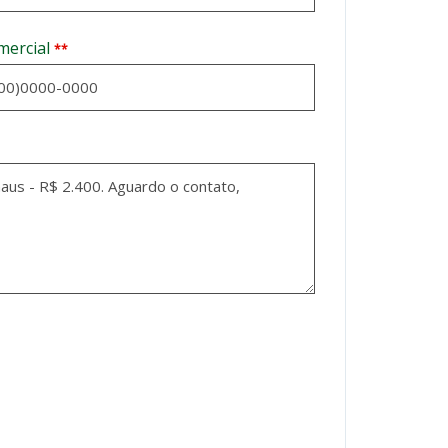
mercial
**