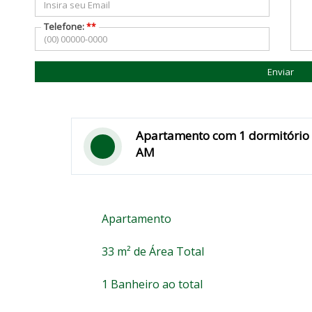
Telefone:
ADM PROCASA EMP IMOB LTDA
>
Aluguel
>
Aparta
**
Código do Imóvel
AP3271
Enviar
Centro, Manaus - AM
Apartamento com 1 dormitório p
AM
Apartamento
33 m² de Área Total
1 Banheiro ao total