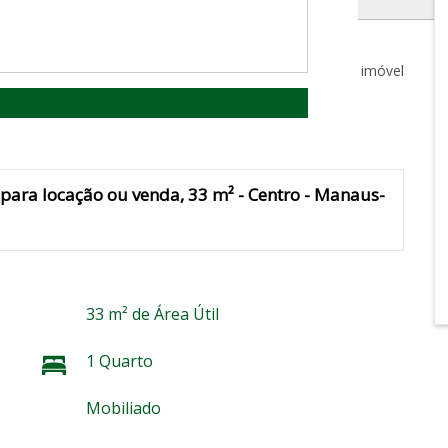
mento
>
Manaus - AM
>
Centro
>
1736 pessoas visualizaram este imóvel
ara locação ou venda, 33 m² - Centro - Manaus-
33 m² de Área Útil
1 Quarto
Mobiliado