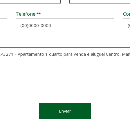
Telefone
Co
**
Enviar