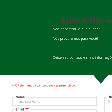
(
92
)
3236-
(
92
)
3642-
2548
5553
Espera! Não vá
Não encontrou o que queria?
Nós procuramos para você!
Deixe seu contato e mais informaçõe
Apartamento para venda e al
Conheça o bairro Centro
(**) Pelo menos 1 campo deve ser preenchido
Nome:
Ob
6 Fotos
Mapa
Email:
**