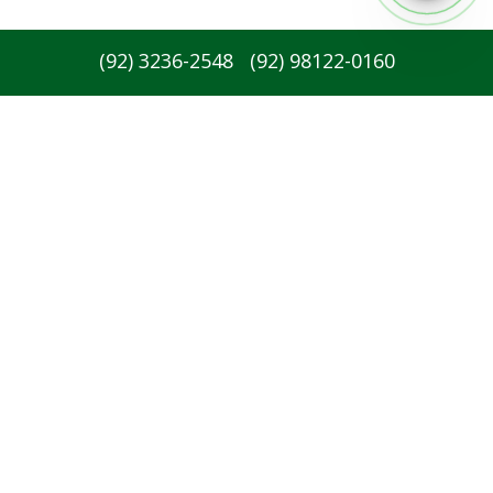
(
92
)
3236-2548
(
92
)
98122-0160
Redes sociais: :
Newsletter: